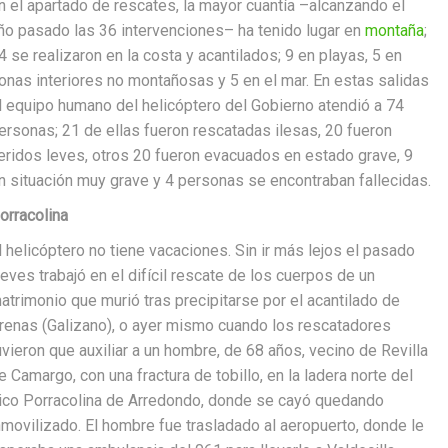
n el apartado de rescates, la mayor cuantía –alcanzando el
ño pasado las 36 intervenciones– ha tenido lugar en
montaña
;
4 se realizaron en la costa y acantilados; 9 en playas, 5 en
onas interiores no montañosas y 5 en el mar. En estas salidas
l equipo humano del helicóptero del Gobierno atendió a 74
ersonas; 21 de ellas fueron rescatadas ilesas, 20 fueron
eridos leves, otros 20 fueron evacuados en estado grave, 9
n situación muy grave y 4 personas se encontraban fallecidas.
orracolina
l helicóptero no tiene vacaciones. Sin ir más lejos el pasado
ueves trabajó en el difícil rescate de los cuerpos de un
atrimonio que murió tras precipitarse por el acantilado de
renas (Galizano), o ayer mismo cuando los rescatadores
uvieron que auxiliar a un hombre, de 68 años, vecino de Revilla
e Camargo, con una fractura de tobillo, en la ladera norte del
ico Porracolina de Arredondo, donde se cayó quedando
nmovilizado. El hombre fue trasladado al aeropuerto, donde le