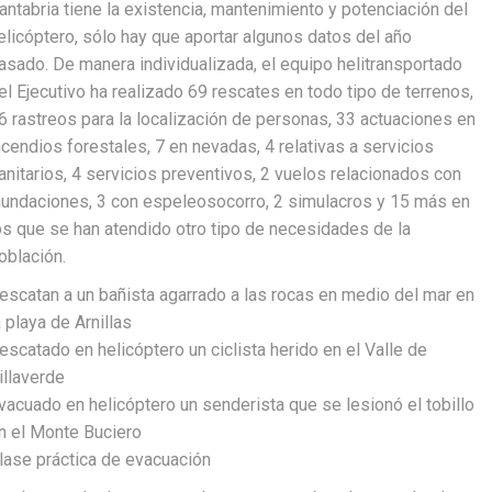
antabria tiene la existencia, mantenimiento y potenciación del
elicóptero, sólo hay que aportar algunos datos del año
asado. De manera individualizada, el equipo helitransportado
el Ejecutivo ha realizado 69 rescates en todo tipo de terrenos,
6 rastreos para la localización de personas, 33 actuaciones en
ncendios forestales, 7 en nevadas, 4 relativas a servicios
anitarios, 4 servicios preventivos, 2 vuelos relacionados con
nundaciones, 3 con espeleosocorro, 2 simulacros y 15 más en
os que se han atendido otro tipo de necesidades de la
oblación.
escatan a un bañista agarrado a las rocas en medio del mar en
a playa de Arnillas
escatado en helicóptero un ciclista herido en el Valle de
illaverde
vacuado en helicóptero un senderista que se lesionó el tobillo
n el Monte Buciero
lase práctica de evacuación