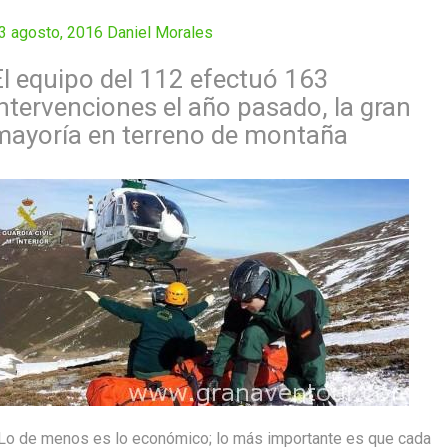
3 agosto, 2016
Daniel Morales
El equipo del 112 efectuó 163
intervenciones el año pasado, la gran
mayoría en terreno de montaña
Lo de menos es lo económico; lo más importante es que cada