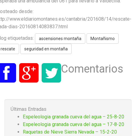
speraba una ambulancia del 061 para llevarlo a Valdecilla.
osteado desde:
ttp://www.eldiariomontanes.es/cantabria/201608/14/rescate-
ada-dias-20160814083837.html
log etiquetadas:
ascensiones montaña
Montañismo
rescate
seguridad en montaña
Comentarios
Últimas Entradas
Espeleologia granada cueva del agua – 25-8-20
Espeleologia granada cueva del agua – 17-8-20
Raquetas de Nieve Sierra Nevada – 15-2-20