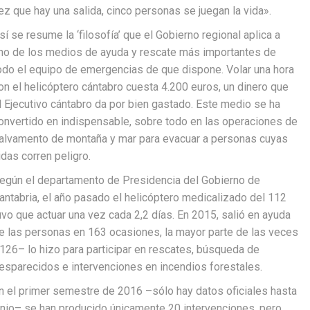
ez que hay una salida, cinco personas se juegan la vida».
sí se resume la ‘filosofía’ que el Gobierno regional aplica a
no de los medios de ayuda y rescate más importantes de
odo el equipo de emergencias de que dispone. Volar una hora
on el helicóptero cántabro cuesta 4.200 euros, un dinero que
l Ejecutivo cántabro da por bien gastado. Este medio se ha
onvertido en indispensable, sobre todo en las operaciones de
alvamento de montaña y mar para evacuar a personas cuyas
idas corren peligro.
egún el departamento de Presidencia del Gobierno de
antabria, el año pasado el helicóptero medicalizado del 112
uvo que actuar una vez cada 2,2 días. En 2015, salió en ayuda
e las personas en 163 ocasiones, la mayor parte de las veces
126– lo hizo para participar en rescates, búsqueda de
esparecidos e intervenciones en incendios forestales.
n el primer semestre de 2016 –sólo hay datos oficiales hasta
unio– se han producido únicamente 20 intervenciones, pero