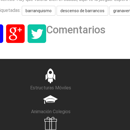
iquetadas:
barranquismo
descenso de barrancos
granaven
Comentarios
Estructuras Móviles
Animación Colegios