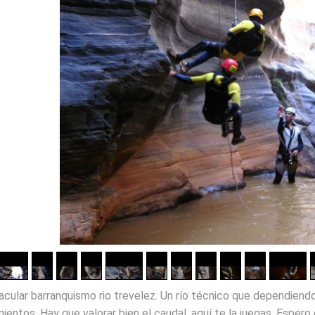
cular barranquismo rio trevelez. Un río técnico que dependiend
ientos. Hay que valorar bien el caudal, aquí te la juegas. Espero 