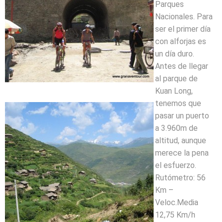
Parques
Nacionales. Para
ser el primer día
con alforjas es
un día duro.
Antes
de llegar
al parque de
Kuan Long,
tenemos que
pasar un puerto
a 3.960m de
altitud, aunque
merece la pena
el esfuerzo.
Rutómetro: 56
Km –
Veloc.Media
12,75 Km/h