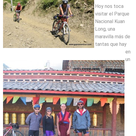
Hoy nos toca
visitar el Parque
Nacional Kuan
Long, una
maravilla más de
tantas que hay
en
un