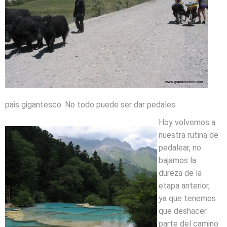
pais gigantesco. No todo puede ser dar pedales.
Hoy volvemos a
nuestra rutina de
pedalear, no
bajamos la
dureza de la
etapa anterior,
ya que tenemos
que deshacer
parte del camino