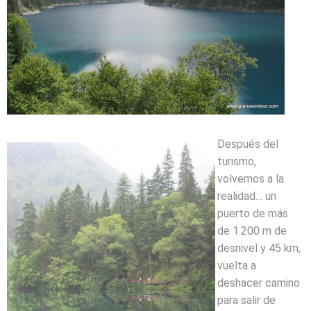
Después del
turismo,
volvemos a la
realidad… un
puerto de más
de 1.200 m de
desnivel y 45 km,
vuelta a
deshacer camino
para salir de