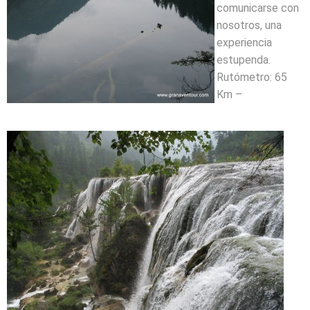
comunicarse con
nosotros, una
experiencia
estupenda.
Rutómetro: 65
Km –