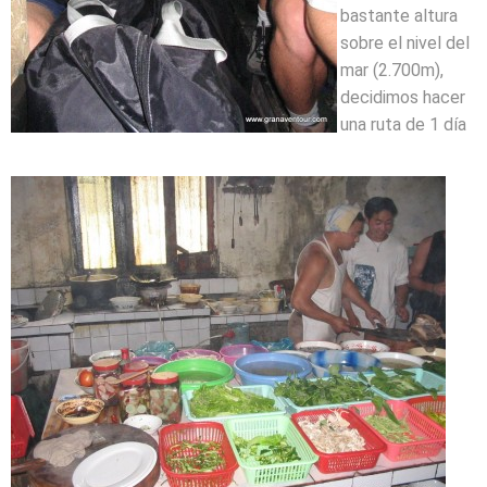
bastante altura
sobre el nivel del
mar (2.700m),
decidimos hacer
una ruta de 1 día