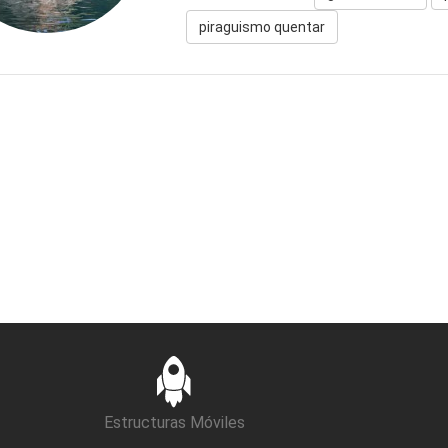
piraguismo quentar
Estructuras Móviles