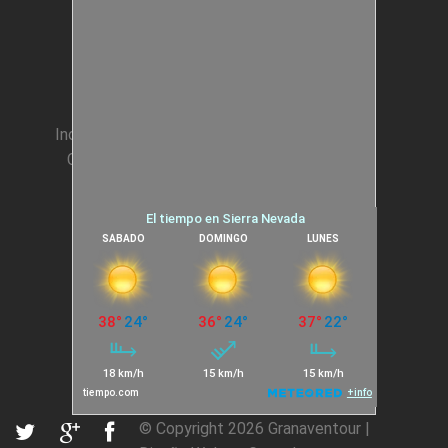
Animación Colegios
Incentivos para Empresas
Condiciones generales
Cookies
© Copyright 2026
Granaventour
|