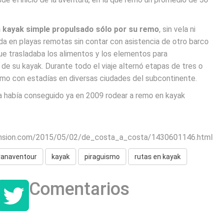
un kayak simple propulsado sólo por su remo
, sin vela ni
da en playas remotas sin contar con asistencia de otro barco
 que trasladaba los alimentos y los elementos para
 de su kayak. Durante todo el viaje alternó etapas de tres o
mo con estadías en diversas ciudades del subcontinente.
a había conseguido ya en 2009 rodear a remo en kayak
ansion.com/2015/05/02/de_costa_a_costa/1430601146.html
ranaventour
kayak
piraguismo
rutas en kayak
Comentarios