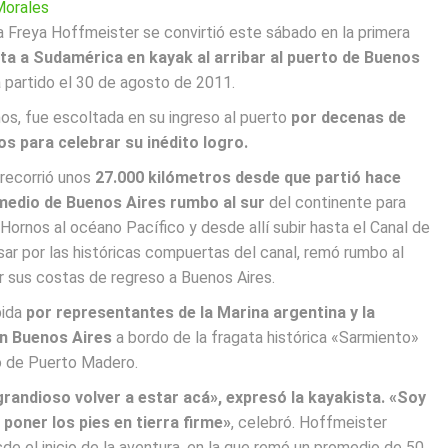
Morales
 Freya Hoffmeister se convirtió este sábado en la primera
ta a Sudamérica en kayak al arribar al puerto de Buenos
a partido el 30 de agosto de 2011.
os, fue escoltada en su ingreso al puerto
por decenas de
s para celebrar su inédito logro.
 recorrió unos
27.000 kilómetros desde que partió hace
medio de Buenos Aires rumbo al sur
del continente para
Hornos al océano Pacífico y desde allí subir hasta el Canal de
r por las históricas compuertas del canal, remó rumbo al
r sus costas de regreso a Buenos Aires.
bida
por representantes de la Marina argentina y la
n Buenos Aires
a bordo de la fragata histórica «Sarmiento»
io de Puerto Madero.
randioso volver a estar acá», expresó la kayakista. «Soy
 poner los pies en tierra firme»
, celebró. Hoffmeister
de el inicio de la aventura, en la que remó un promedio de 50