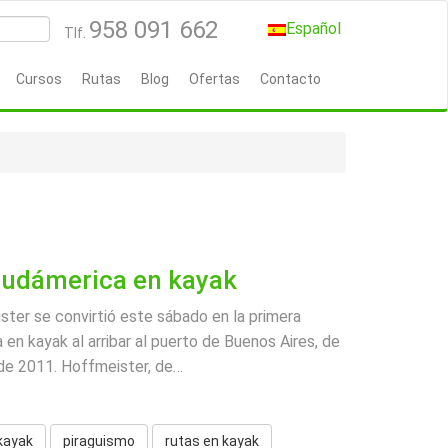
958 091 662
Español
Tlf.
Cursos
Rutas
Blog
Ofertas
Contacto
Sudámerica en kayak
ter se convirtió este sábado en la primera
 en kayak al arribar al puerto de Buenos Aires, de
de 2011. Hoffmeister, de
…
kayak
piraguismo
rutas en kayak