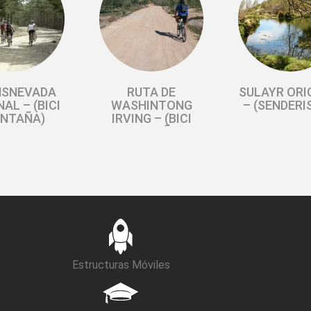
NSNEVADA
RUTA DE
SULAYR ORI
NAL – (BICI
WASHINTONG
– (SENDERI
NTAÑA)
IRVING – (BICI
MONTAÑA)
Estructuras Móviles
 MORA-LOS
HOYA MORA –
HOYA MOR
ACHOS-
VELETA –
VELETA – 
ARNÓN-
LAGUNILLOS DE
ELORRIET