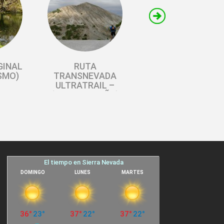
GINAL
RUTA
SMO)
TRANSNEVADA
ULTRATRAIL –
(BICI MONTAÑA)
A –
HOYA MORA –
REFG
VASARES DEL
A –
VELETA –