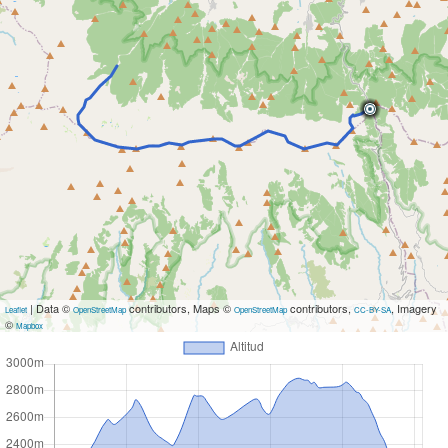
| Data ©
contributors, Maps ©
contributors,
, Imagery
Leaflet
OpenStreetMap
OpenStreetMap
CC-BY-SA
©
Mapbox